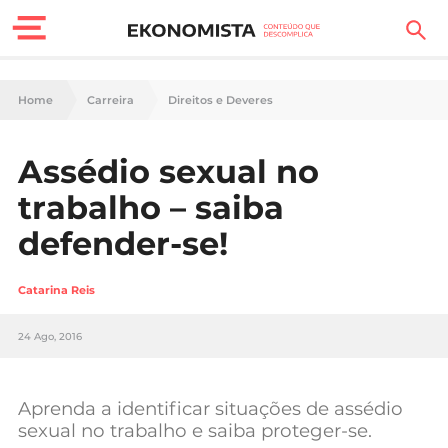
Finanças Pessoais
Home
Carreira
Direitos e Deveres
Motores
Assédio sexual no
Carreira
trabalho – saiba
Casa
defender-se!
Lifestyle
Catarina Reis
Sociedade
24 Ago, 2016
Tecnologia
Aprenda a identificar situações de assédio
Negócios
sexual no trabalho e saiba proteger-se.