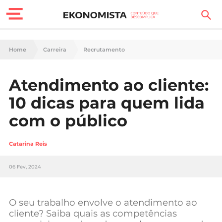
Finanças Pessoais
Home
Carreira
Recrutamento
Motores
Atendimento ao cliente:
Carreira
10 dicas para quem lida
Casa
com o público
Lifestyle
Catarina Reis
Sociedade
06 Fev, 2024
Tecnologia
O seu trabalho envolve o atendimento ao
Negócios
cliente? Saiba quais as competências