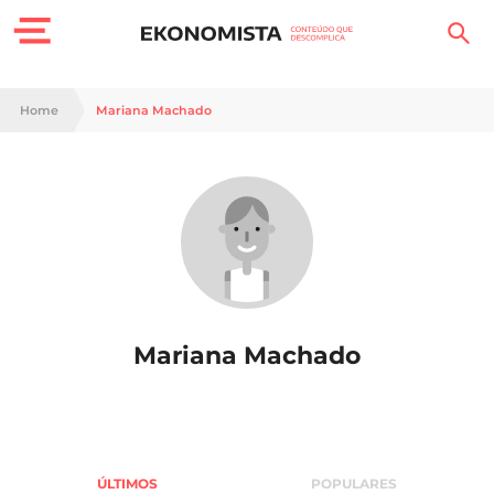
Finanças Pessoais
Home
Mariana Machado
Motores
Carreira
Casa
Lifestyle
Mariana Machado
Sociedade
Tecnologia
Negócios
ÚLTIMOS
POPULARES