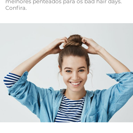
melhores penteados para os bad hair days.
Mundial 2026
Confira.