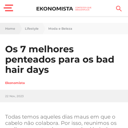
Finanças Pessoais
Home
Lifestyle
Moda e Beleza
Motores
Os 7 melhores
Carreira
penteados para os bad
Casa
hair days
Lifestyle
Ekonomista
Sociedade
22 Nov, 2023
Tecnologia
Todas temos aqueles dias maus em que o
Negócios
cabelo não colabora. Por isso, reunimos os