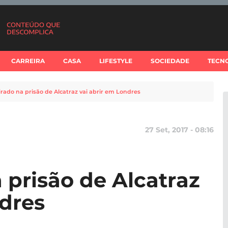
CARREIRA
CASA
LIFESTYLE
SOCIEDADE
TECN
irado na prisão de Alcatraz vai abrir em Londres
27 Set, 2017 - 08:16
 prisão de Alcatraz
ndres