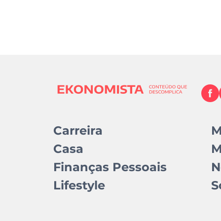
Carreira
M
Casa
M
Finanças Pessoais
N
Lifestyle
S