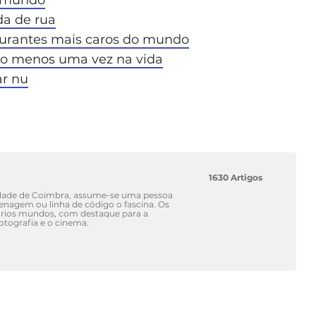
da de rua
staurantes mais caros do mundo
elo menos uma vez na vida
ar nu
1630 Artigos
idade de Coimbra, assume-se uma pessoa
renagem ou linha de código o fascina. Os
vários mundos, com destaque para a
fotografia e o cinema.