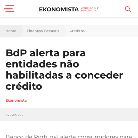
Finanças Pessoais
Home
Finanças Pessoais
Créditos
Motores
BdP alerta para
Carreira
entidades não
Casa
habilitadas a conceder
crédito
Lifestyle
Sociedade
Ekonomista
Tecnologia
07 Abr, 2021
Negócios
Banco de Portugal alerta consumidores para