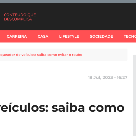
CARREIRA
CASA
LIFESTYLE
SOCIEDADE
TECN
oqueador de veículos: saiba como evitar o roubo
18 Jul, 2023 - 16:27
eículos: saiba como