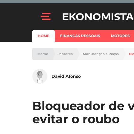
HOME
FINANÇAS PESSOAIS
MOTORES
Home
Motores
Manutenção e Peças
Bl
David Afonso
Bloqueador de v
evitar o roubo