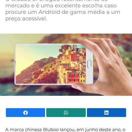
mercado e é uma excelente escolha caso
Mundial 2026
procure um Android de gama média a um
preço acessível.
Facebook
WhatsApp
Li
A marca chinesa Bluboo lançou, em junho deste ano, o