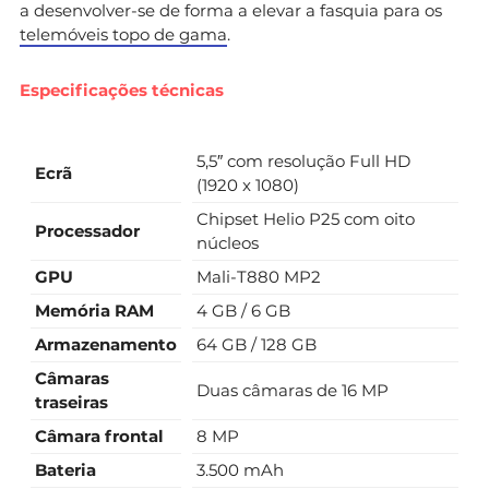
a desenvolver-se de forma a elevar a fasquia para os
telemóveis topo de gama
.
Especificações técnicas
5,5″ com resolução Full HD
Ecrã
(1920 x 1080)
Chipset Helio P25 com oito
Processador
núcleos
GPU
Mali-T880 MP2
Memória RAM
4 GB / 6 GB
Armazenamento
64 GB / 128 GB
Câmaras
Duas câmaras de 16 MP
traseiras
Câmara frontal
8 MP
Bateria
3.500 mAh