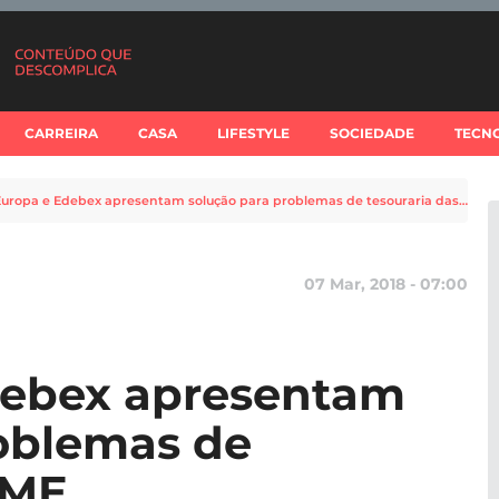
CARREIRA
CASA
LIFESTYLE
SOCIEDADE
TECN
BNI Europa e Edebex apresentam solução para problemas de tesouraria das PME
07 Mar, 2018 - 07:00
debex apresentam
oblemas de
PME