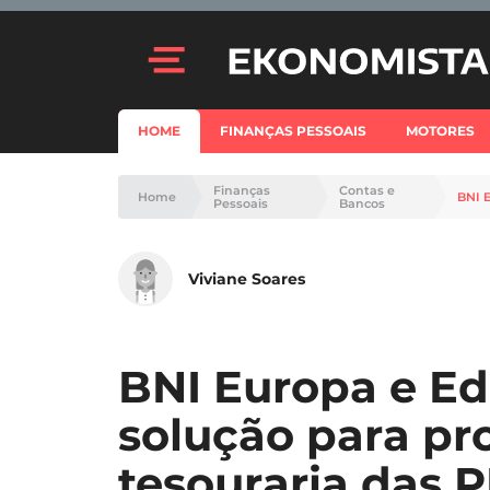
HOME
FINANÇAS PESSOAIS
MOTORES
Finanças
Contas e
Home
Pessoais
Bancos
Viviane Soares
BNI Europa e E
solução para pr
tesouraria das 