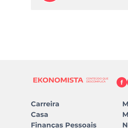
Carreira
M
Casa
M
Finanças Pessoais
N