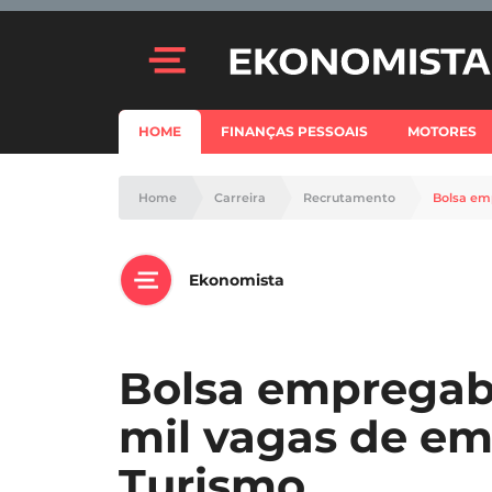
HOME
FINANÇAS PESSOAIS
MOTORES
Home
Carreira
Recrutamento
Bolsa em
Ekonomista
Bolsa empregabi
mil vagas de em
Turismo