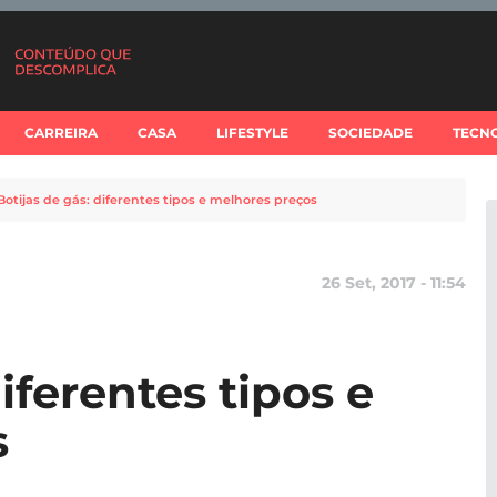
CARREIRA
CASA
LIFESTYLE
SOCIEDADE
TECN
Botijas de gás: diferentes tipos e melhores preços
26 Set, 2017 - 11:54
iferentes tipos e
s