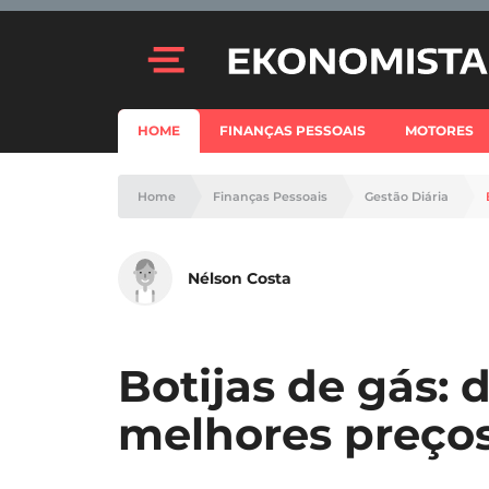
HOME
FINANÇAS PESSOAIS
MOTORES
Home
Finanças Pessoais
Gestão Diária
Nélson Costa
Botijas de gás: d
melhores preço