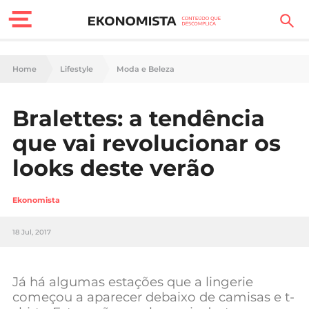
Finanças Pessoais
Home
Lifestyle
Moda e Beleza
Motores
Bralettes: a tendência
Carreira
que vai revolucionar os
Casa
looks deste verão
Lifestyle
Ekonomista
Sociedade
18 Jul, 2017
Tecnologia
Já há algumas estações que a lingerie
Negócios
começou a aparecer debaixo de camisas e t-