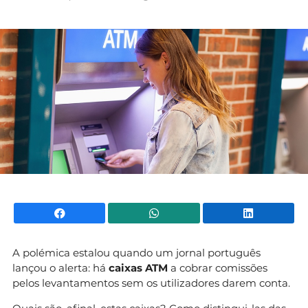
Mundial 2026
Facebook
WhatsApp
Li
A polémica estalou quando um jornal português
lançou o alerta: há
caixas ATM
a cobrar comissões
pelos levantamentos sem os utilizadores darem conta.