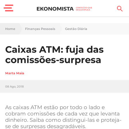
Finanças Pessoais
Home
Finanças Pessoais
Gestão Diária
Motores
Caixas ATM: fuja das
Carreira
comissões-surpresa
Casa
Marta Maia
Lifestyle
08 Ago, 2018
Sociedade
Tecnologia
As caixas ATM estão por todo o lado e
cobram comissões de cada vez que levanta
dinheiro. Saiba como distingui-las e proteja-
Negócios
se de surpresas desagradáveis.