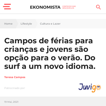
Finanças Pessoais
Home
Lifestyle
Cultura e Lazer
Motores
Campos de férias para
Carreira
crianças e jovens são
Casa
opção para o verão. Do
surf a um novo idioma.
Lifestyle
Sociedade
Teresa Campos
Tecnologia
Patrocinado por:
Negócios
19 Mai, 2021