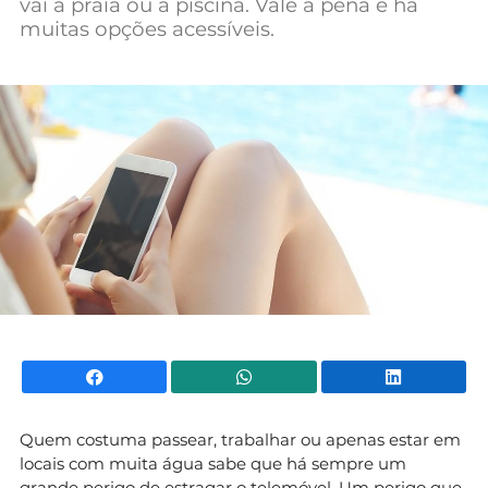
vai à praia ou à piscina. Vale a pena e há
Mundial 2026
muitas opções acessíveis.
Facebook
WhatsApp
Li
Quem costuma passear, trabalhar ou apenas estar em
locais com muita água sabe que há sempre um
grande perigo de estragar o telemóvel. Um perigo que