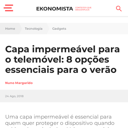
Finanças Pessoais
Home
Tecnologia
Gadgets
Motores
Capa impermeável para
Carreira
o telemóvel: 8 opções
Casa
essenciais para o verão
Lifestyle
Nuno Margarido
Sociedade
24 Ago, 2018
Tecnologia
Uma capa impermeável é essencial para
Negócios
quem quer proteger o dispositivo quando