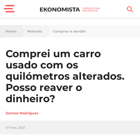
Finanças Pessoais
Home
Motores
Comprar e vender
Motores
Comprei um carro
Carreira
usado com os
Casa
quilómetros alterados.
Posso reaver o
Lifestyle
dinheiro?
Sociedade
Dantas Rodrigues
Tecnologia
07 Mai, 2021
Negócios