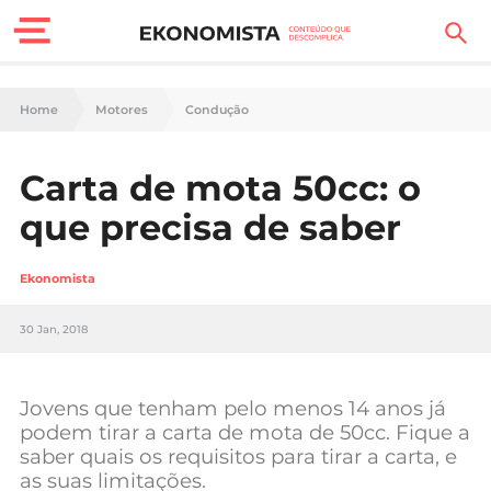
Finanças Pessoais
Home
Motores
Condução
Motores
Carta de mota 50cc: o
Carreira
que precisa de saber
Casa
Ekonomista
Lifestyle
30 Jan, 2018
Sociedade
Tecnologia
Jovens que tenham pelo menos 14 anos já
podem tirar a carta de mota de 50cc. Fique a
saber quais os requisitos para tirar a carta, e
Negócios
as suas limitações.