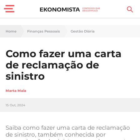
Finanças Pessoais
Home
Finanças Pessoais
Gestão Diária
Motores
Como fazer uma carta
Carreira
de reclamação de
Casa
sinistro
Lifestyle
Marta Maia
Sociedade
15 Out, 2024
Tecnologia
Saiba como fazer uma carta de reclamação
Negócios
de sinistro, também conhecida por