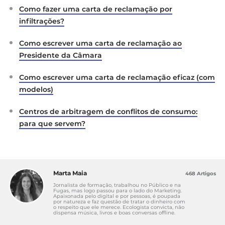
Como fazer uma carta de reclamação por
infiltrações?
Como escrever uma carta de reclamação ao
Presidente da Câmara
Como escrever uma carta de reclamação eficaz (com
modelos)
Centros de arbitragem de conflitos de consumo:
para que servem?
Marta Maia
468 Artigos
Jornalista de formação, trabalhou no Público e na
Fugas, mas logo passou para o lado do Marketing.
Apaixonada pelo digital e por pessoas, é poupada
por natureza e faz questão de tratar o dinheiro com
o respeito que ele merece. Ecologista convicta, não
dispensa música, livros e boas conversas offline.