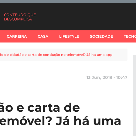
CARREIRA
CASA
LIFESTYLE
SOCIEDADE
TECN
ão de cidadão e carta de condução no telemóvel? Já há uma app
13 Jun, 2019 - 10:47
ão e carta de
lemóvel? Já há uma