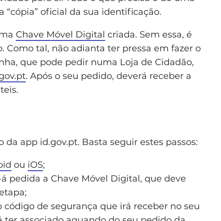
“cópia” oficial da sua identificação.
 uma
Chave Móvel Digital
criada. Sem essa, é
o. Como tal, não adianta ter pressa em fazer o
enha, que pode pedir numa Loja de Cidadão,
gov.pt
. Após o seu pedido, deverá receber a
teis.
o da app id.gov.pt. Basta seguir estes passos:
oid
ou
iOS
;
e-á pedida a Chave Móvel Digital, que deve
etapa;
 código de segurança que irá receber no seu
 ter associado aquando do seu pedido da