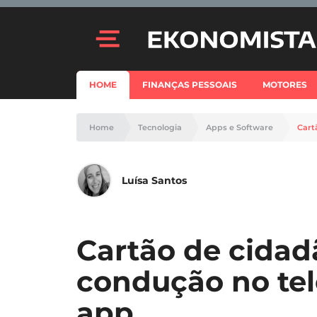
HOME
FINANÇAS PESSOAIS
MOTORES
Home
Tecnologia
Apps e Software
Cart
Luísa Santos
Cartão de cidad
condução no te
app