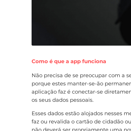
Como é que a app funciona
Não precisa de se preocupar com a s
porque estes manter-se-ão permanent
aplicação faz é conectar-se diretamen
os seus dados pessoais.
Esses dados estão alojados nesses 
faz ou revalida o cartão de cidadão 
não deverá ser propriamente uma nov