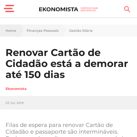
Finanças Pessoais
Home
Finanças Pessoais
Gestão Diária
Motores
Renovar Cartão de
Carreira
Cidadão está a demorar
Casa
até 150 dias
Lifestyle
Ekonomista
Sociedade
03 Jul, 2019
Tecnologia
Filas de espera para renovar Cartão de
Negócios
Cidadão e passaporte são intermináveis.