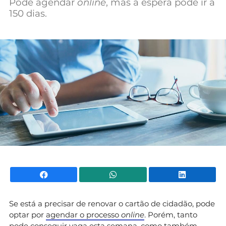
Pode agendar
online
, mas a espera pode ir a
Mundial 2026
150 dias.
Facebook
WhatsApp
Li
Se está a precisar de renovar o cartão de cidadão, pode
optar por
agendar o processo
online
. Porém, tanto
pode conseguir vaga esta semana, como também