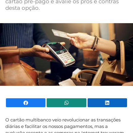
cartão pré-pago e avalie os prós e contras
Mundial 2026
desta opção.
Facebook
WhatsApp
Li
O cartão multibanco veio revolucionar as transações
diárias e facilitar os nossos pagamentos, mas a
evolução recente e as compras na Internet trouxeram