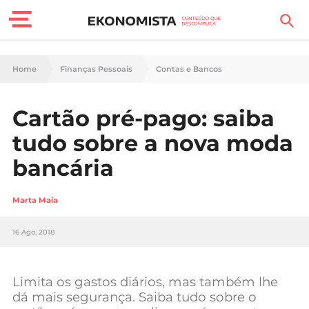
Finanças Pessoais
Home
Finanças Pessoais
Contas e Bancos
Motores
Cartão pré-pago: saiba
Carreira
tudo sobre a nova moda
Casa
bancária
Lifestyle
Marta Maia
Sociedade
16 Ago, 2018
Tecnologia
Limita os gastos diários, mas também lhe
Negócios
dá mais segurança. Saiba tudo sobre o