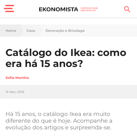
Finanças Pessoais
Home
Casa
Decoração e Bricolage
Motores
Catálogo do Ikea: como
Carreira
era há 15 anos?
Casa
Sofia Martins
Lifestyle
15 Nov, 2016
Sociedade
Tecnologia
Há 15 anos, o catálogo Ikea era muito
diferente do que é hoje. Acompanhe a
evolução dos artigos e surpreenda-se.
Negócios