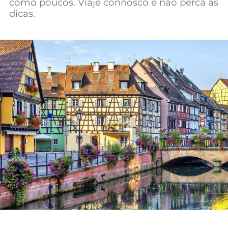
como poucos. Viaje connosco e não perca as
Mundial 2026
dicas.