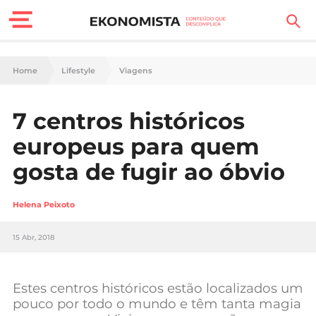
Finanças Pessoais
Home
Lifestyle
Viagens
Motores
7 centros históricos
Carreira
europeus para quem
Casa
gosta de fugir ao óbvio
Lifestyle
Helena Peixoto
Sociedade
15 Abr, 2018
Tecnologia
Estes centros históricos estão localizados um
Negócios
pouco por todo o mundo e têm tanta magia