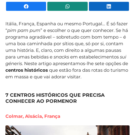
Facebook
WhatsApp
Li
Itália, França, Espanha ou mesmo Portugal… É só fazer
“
pim pam pum
” e escolher o que quer conhecer. Se há
programa agradável – sobretudo com bom tempo – é
uma boa caminhada por sítios que, só por si, contam
uma história. E, claro, com direito a algumas pausas
para umas bebidas e
snacks
em estabelecimentos
sui
géneris
. Neste artigo apresentamos-lhe sete opções de
centros históricos
que estão fora das rotas do turismo
em massa e que vai adorar visitar.
7 CENTROS HISTÓRICOS QUE PRECISA
CONHECER AO PORMENOR
Colmar, Alsácia, França