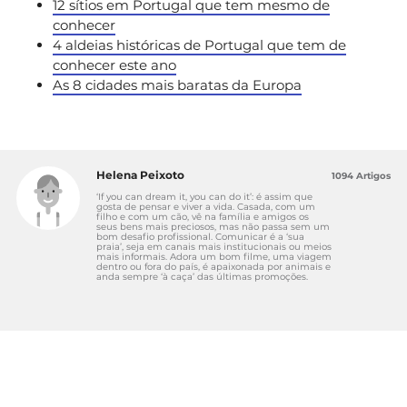
12 sítios em Portugal que tem mesmo de
conhecer
4 aldeias históricas de Portugal que tem de
conhecer este ano
As 8 cidades mais baratas da Europa
Helena Peixoto
1094 Artigos
‘If you can dream it, you can do it’: é assim que
gosta de pensar e viver a vida. Casada, com um
filho e com um cão, vê na família e amigos os
seus bens mais preciosos, mas não passa sem um
bom desafio profissional. Comunicar é a ‘sua
praia’, seja em canais mais institucionais ou meios
mais informais. Adora um bom filme, uma viagem
dentro ou fora do país, é apaixonada por animais e
anda sempre ‘à caça’ das últimas promoções.