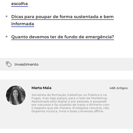
escolha
Dicas para poupar de forma sustentada e bem
informada
Quanto devemos ter de fundo de emergência?
Investimento
Marta Maia
468 Artigos
Jornalista de formação, trabalhou no Público e na
Fugas, mas logo passou para o lado do Marketing.
Apaixonada pelo digital e por pessoas, é poupada
por natureza e faz questão de tratar o dinheiro com
o respeito que ele merece. Ecologista convicta, não
dispensa música, livros e boas conversas offline.