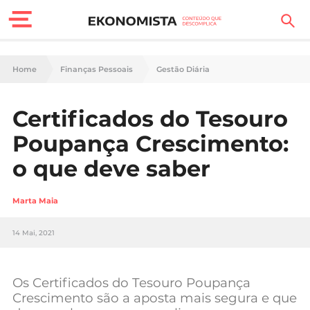
Finanças Pessoais
Home
Finanças Pessoais
Gestão Diária
Motores
Certificados do Tesouro
Carreira
Poupança Crescimento:
Casa
o que deve saber
Lifestyle
Marta Maia
Sociedade
14 Mai, 2021
Tecnologia
Os Certificados do Tesouro Poupança
Negócios
Crescimento são a aposta mais segura e que