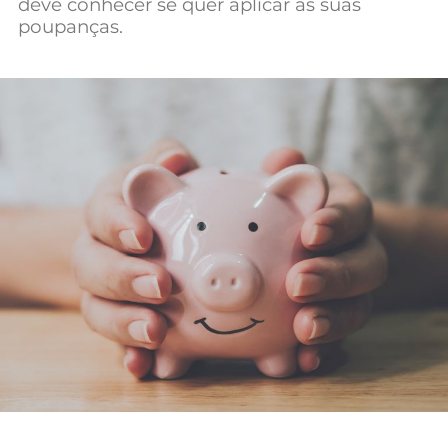
deve conhecer se quer aplicar as suas
Mundial 2026
poupanças.