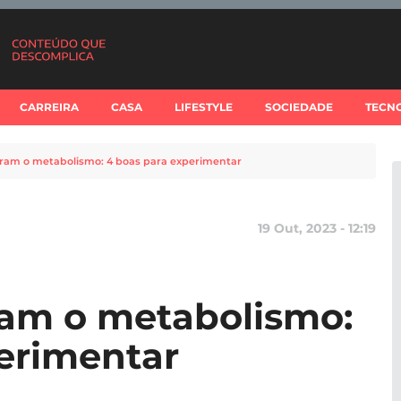
CARREIRA
CASA
LIFESTYLE
SOCIEDADE
TECN
ram o metabolismo: 4 boas para experimentar
19 Out, 2023 - 12:19
ram o metabolismo:
erimentar