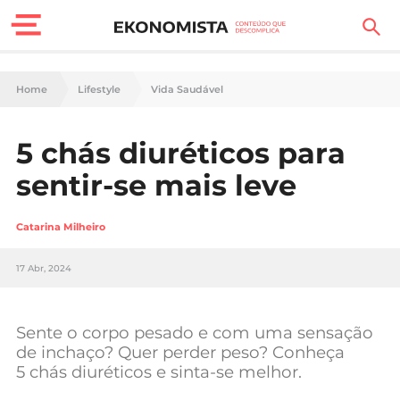
Finanças Pessoais
Home
Lifestyle
Vida Saudável
Motores
5 chás diuréticos para
Carreira
sentir-se mais leve
Casa
Catarina Milheiro
Lifestyle
17 Abr, 2024
Sociedade
Tecnologia
Sente o corpo pesado e com uma sensação
de inchaço? Quer perder peso? Conheça
5 chás diuréticos e sinta-se melhor.
Negócios