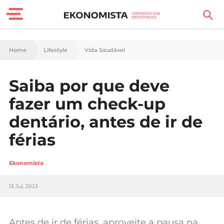
Finanças Pessoais
Home
Lifestyle
Vida Saudável
Motores
Saiba por que deve
Carreira
fazer um check-up
Casa
dentário, antes de ir de
férias
Lifestyle
Sociedade
Ekonomista
Tecnologia
13 Jul, 2023
Negócios
Antes de ir de férias, aproveite a pausa na