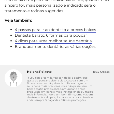
sincero for, mais personalizado e indicado será o
tratamento e rotinas sugeridas.
Veja também:
4 passos para ir ao dentista a preços baixos
Dentista barato: 6 formas para poupar
4 dicas para uma melhor saúde dentária
Branqueamento dentário: as várias opções
Helena Peixoto
1094 Artigos
‘If you can dream it, you can do it’: é assim que
gosta de pensar e viver a vida. Casada, com um
filho e com um cão, vê na família e amigos os
seus bens mais preciosos, mas não passa sem um
bom desafio profissional. Comunicar é a ‘sua
praia’, seja em canais mais institucionais ou meios
mais informais. Adora um bom filme, uma viagem
dentro ou fora do país, é apaixonada por animais e
anda sempre ‘à caça’ das últimas promoções.