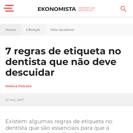
Finanças Pessoais
Home
Lifestyle
Vida Saudável
Motores
7 regras de etiqueta no
Carreira
dentista que não deve
Casa
descuidar
Lifestyle
Helena Peixoto
Sociedade
25 Mai, 2017
Tecnologia
Existem algumas regras de etiqueta no
Negócios
dentista que são essenciais para que a