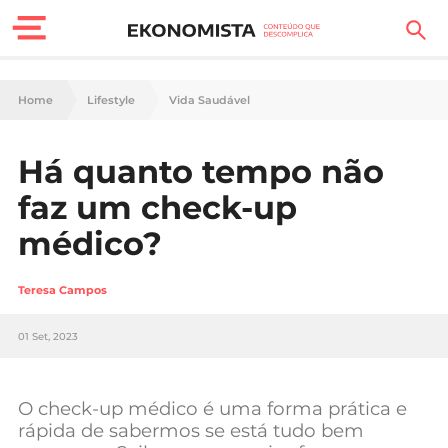
Finanças Pessoais
Home
Lifestyle
Vida Saudável
Motores
Há quanto tempo não
Carreira
faz um check-up
Casa
médico?
Lifestyle
Teresa Campos
Sociedade
01 Set, 2023
Tecnologia
O check-up médico é uma forma prática e
Negócios
rápida de sabermos se está tudo bem