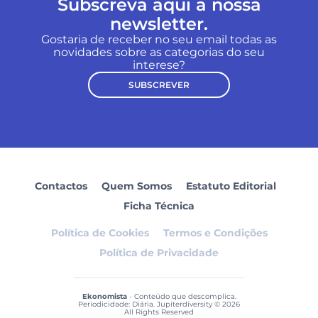
Subscreva aqui a nossa
newsletter.
Gostaria de receber no seu email todas as
novidades sobre as categorias do seu
interese?
SUBSCREVER
Contactos
Quem Somos
Estatuto Editorial
Ficha Técnica
Política de Cookies
Termos e Condições
Política de Privacidade
Ekonomista
- Conteúdo que descomplica.
Periodicidade: Diária. Jupiterdiversity © 2026
All Rights Reserved