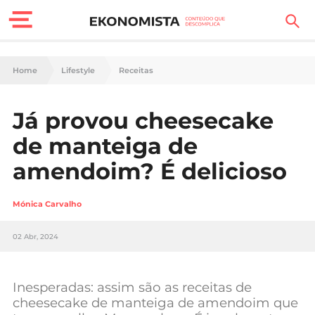
Finanças Pessoais
Home
Lifestyle
Receitas
Motores
Já provou cheesecake
Carreira
de manteiga de
Casa
amendoim? É delicioso
Lifestyle
Mónica Carvalho
Sociedade
02 Abr, 2024
Tecnologia
Inesperadas: assim são as receitas de
Negócios
cheesecake de manteiga de amendoim que