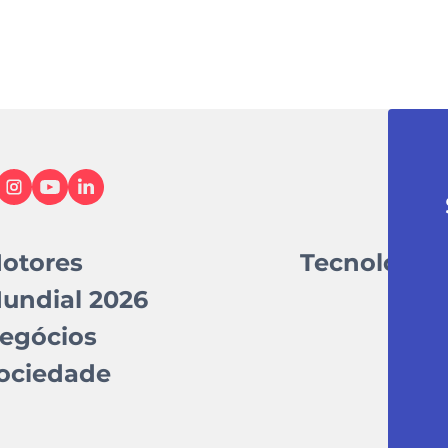
otores
Tecnologia
undial 2026
egócios
ociedade