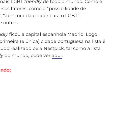
s mais LGBT
friendly
de todo o mundo. Como é
sos fatores, como a “possibilidade de
, “abertura da cidade para o LGBT”,
e outros.
ndly
ficou a capital espanhola Madrid. Logo
primeira (e única) cidade portuguesa na lista é
tudo realizado pela Nestpick, tal como a lista
ly
do mundo, pode ver
aqui
.
undo: