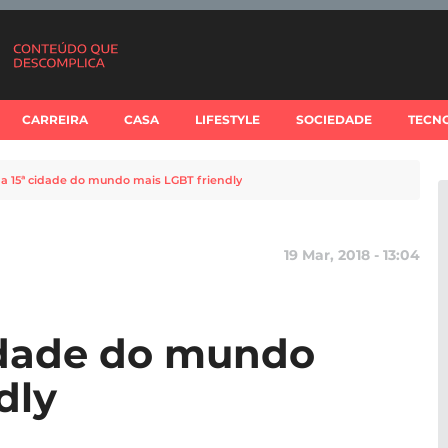
CARREIRA
CASA
LIFESTYLE
SOCIEDADE
TECN
 a 15ª cidade do mundo mais LGBT friendly
19 Mar, 2018 - 13:04
cidade do mundo
dly