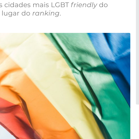
as cidades mais LGBT
friendly
do
º lugar do
ranking
.