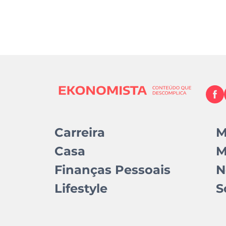
Carreira
M
Casa
M
Finanças Pessoais
N
Lifestyle
S