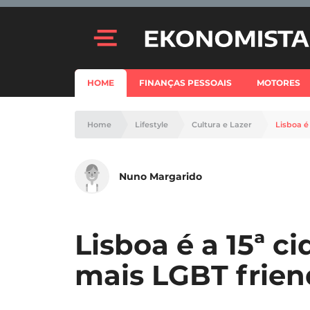
HOME
FINANÇAS PESSOAIS
MOTORES
Home
Lifestyle
Cultura e Lazer
Lisboa é
Nuno Margarido
Lisboa é a 15ª 
mais LGBT frien