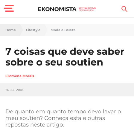
Finanças Pessoais
Home
Lifestyle
Moda e Beleza
Motores
7 coisas que deve saber
Carreira
sobre o seu soutien
Casa
Filomena Morais
Lifestyle
20 Jul, 2018
Sociedade
Tecnologia
De quanto em quanto tempo devo lavar o
meu soutien? Conheça esta e outras
repostas neste artigo.
Negócios