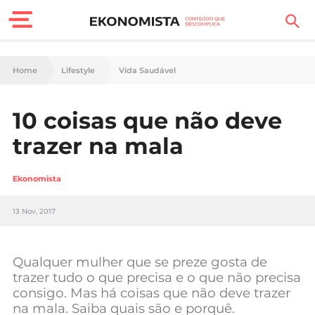
Finanças Pessoais
Home
Lifestyle
Vida Saudável
Motores
10 coisas que não deve
Carreira
trazer na mala
Casa
Ekonomista
Lifestyle
13 Nov, 2017
Sociedade
Tecnologia
Qualquer mulher que se preze gosta de
trazer tudo o que precisa e o que não precisa
consigo. Mas há coisas que não deve trazer
Negócios
na mala. Saiba quais são e porquê.