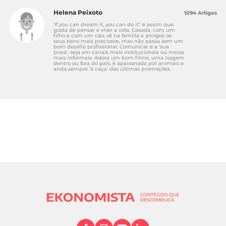
Helena Peixoto
1094 Artigos
‘If you can dream it, you can do it’: é assim que
gosta de pensar e viver a vida. Casada, com um
filho e com um cão, vê na família e amigos os
seus bens mais preciosos, mas não passa sem um
bom desafio profissional. Comunicar é a ‘sua
praia’, seja em canais mais institucionais ou meios
mais informais. Adora um bom filme, uma viagem
dentro ou fora do país, é apaixonada por animais e
anda sempre ‘à caça’ das últimas promoções.