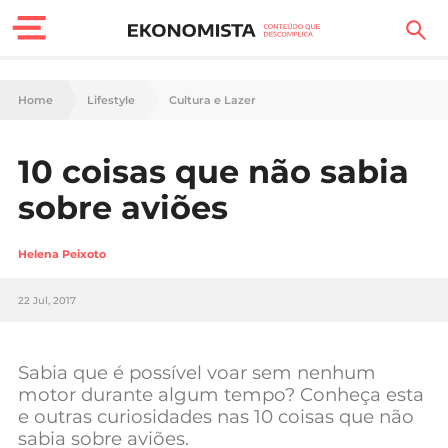
Finanças Pessoais
Home
Lifestyle
Cultura e Lazer
Motores
10 coisas que não sabia
Carreira
sobre aviões
Casa
Helena Peixoto
Lifestyle
22 Jul, 2017
Sociedade
Tecnologia
Sabia que é possível voar sem nenhum
motor durante algum tempo? Conheça esta
e outras curiosidades nas 10 coisas que não
Negócios
sabia sobre aviões.