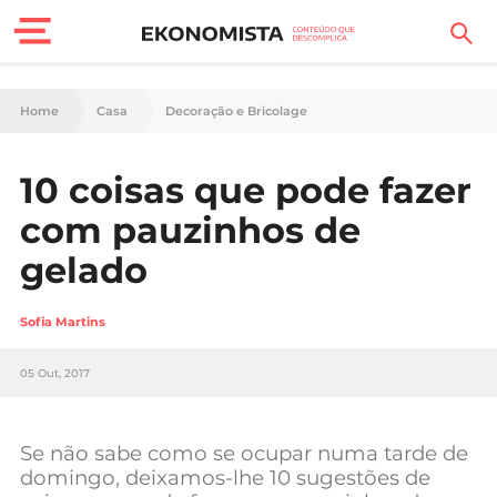
Finanças Pessoais
Home
Casa
Decoração e Bricolage
Motores
10 coisas que pode fazer
Carreira
com pauzinhos de
Casa
gelado
Lifestyle
Sofia Martins
Sociedade
05 Out, 2017
Tecnologia
Se não sabe como se ocupar numa tarde de
Negócios
domingo, deixamos-lhe 10 sugestões de