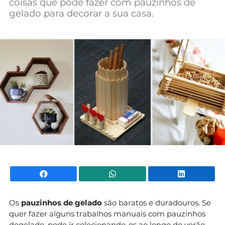
coisas que pode fazer com pauzinhos de
Mundial 2026
gelado para decorar a sua casa.
Facebook
WhatsApp
Li
Os
pauzinhos de gelado
são baratos e duradouros. Se
quer fazer alguns trabalhos manuais com pauzinhos
degelado, pode ir colecionando-os ao longo do verão