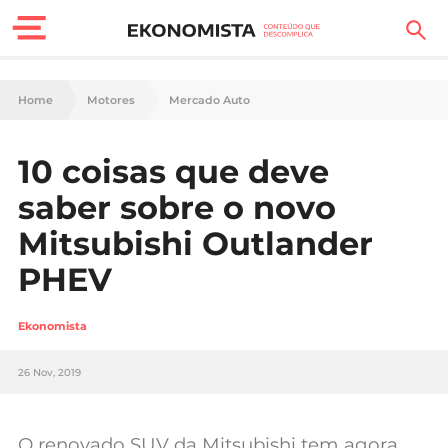
Finanças Pessoais
Home
Motores
Mercado Auto
Motores
10 coisas que deve
Carreira
saber sobre o novo
Casa
Mitsubishi Outlander
PHEV
Lifestyle
Sociedade
Ekonomista
Tecnologia
26 Nov, 2019
Negócios
O renovado SUV da Mitsubishi tem agora