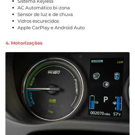
Sistema Keyless
AC Automático bi-zona
Sensor de luz e de chuva
Vidros escurecidos
Apple CarPlay e Android Auto
4. Motorizações