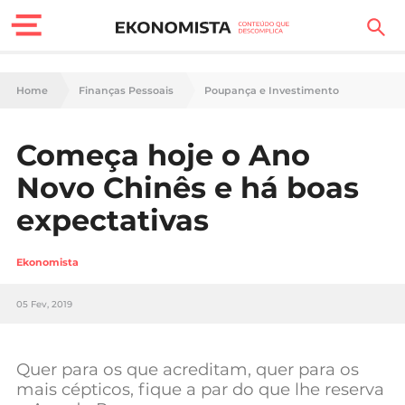
Finanças Pessoais
Home
Finanças Pessoais
Poupança e Investimento
Motores
Começa hoje o Ano
Carreira
Novo Chinês e há boas
Casa
expectativas
Lifestyle
Ekonomista
Sociedade
05 Fev, 2019
Tecnologia
Quer para os que acreditam, quer para os
Negócios
mais cépticos, fique a par do que lhe reserva