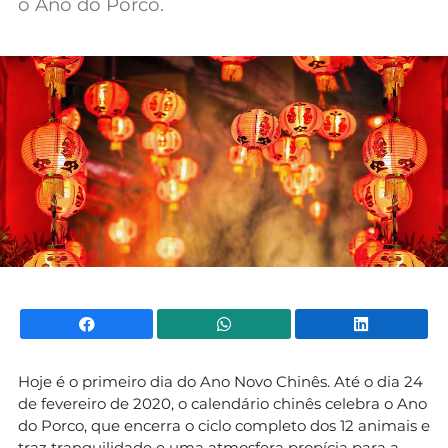
o Ano do Porco.
Mundial 2026
Facebook
WhatsApp
Li
Hoje é o primeiro dia do Ano Novo Chinês. Até o dia 24
de fevereiro de 2020, o calendário chinês celebra o Ano
do Porco, que encerra o ciclo completo dos 12 animais e
traz tranquilidade e uma atmosfera propícia para a