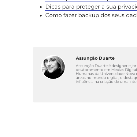
Dicas para proteger a sua privaci
Como fazer backup dos seus dad
Assunção Duarte
Assunção Duarte é designer e jorn
doutoramento em Medias Digitais
Humanas da Universidade Nova d
áreas no mundo digital, o destaq
influência na criação de uma intel