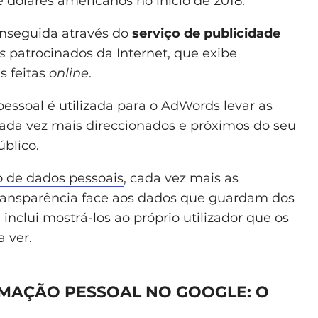
e dólares americanos no início de 2018.
onseguida através do
serviço de publicidade
s
patrocinados da Internet, que exibe
s feitas
online
.
pessoal é utilizada para o AdWords levar as
cada vez mais direccionados e próximos do seu
úblico.
o de dados pessoais
, cada vez mais as
ransparência face aos dados que guardam dos
 inclui mostrá-los ao próprio utilizador que os
a ver.
MAÇÃO PESSOAL NO GOOGLE: O