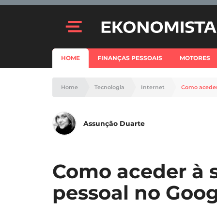
HOME
FINANÇAS PESSOAIS
MOTORES
Home
Tecnologia
Internet
Como aceder
Assunção Duarte
Como aceder à 
pessoal no Goog