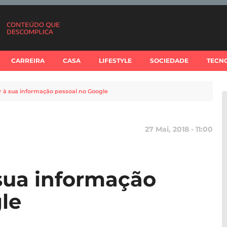
CARREIRA
CASA
LIFESTYLE
SOCIEDADE
TECN
 à sua informação pessoal no Google
27 Mai, 2018 - 11:00
sua informação
le