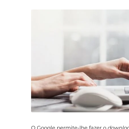
O Google permite-lhe fazer o
downlo