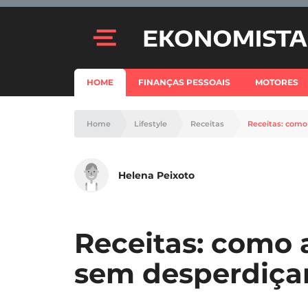
HOME
FINANÇAS PESSOAIS
MOTORES
Home
Lifestyle
Receitas
Receitas: como
Helena Peixoto
Receitas: como a
sem desperdiçar