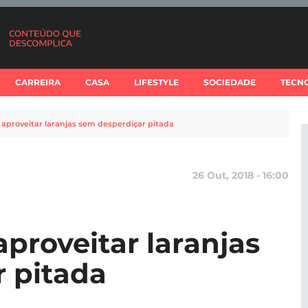
CARREIRA
CASA
LIFESTYLE
SOCIEDADE
TECN
 aproveitar laranjas sem desperdiçar pitada
26 Out, 2018 - 16:00
proveitar laranjas
 pitada