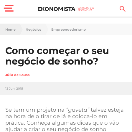
Finanças Pessoais
Home
Negócios
Empreendedorismo
Motores
Como começar o seu
Carreira
negócio de sonho?
Casa
Júlia de Sousa
Lifestyle
12 Jun, 2015
Sociedade
Tecnologia
Se tem um projeto na
“gaveta”
talvez esteja
na hora de o tirar de lá e coloca-lo em
prática. Conheça algumas dicas que o vão
Negócios
ajudar a criar o seu negócio de sonho.