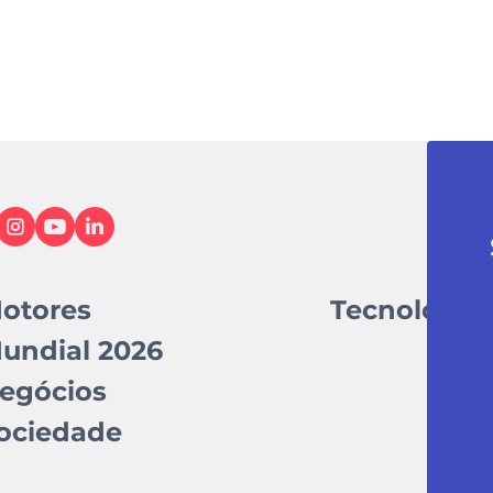
otores
Tecnologia
undial 2026
egócios
ociedade