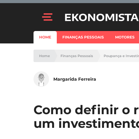
HOME
FINANÇAS PESSOAIS
MOTORES
Home
Finanças Pessoais
Poupança e Invest
Margarida Ferreira
Como definir o 
um investiment