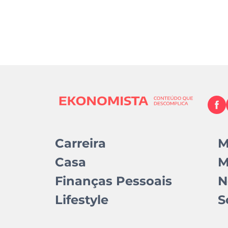
Carreira
M
Casa
M
Finanças Pessoais
N
Lifestyle
S