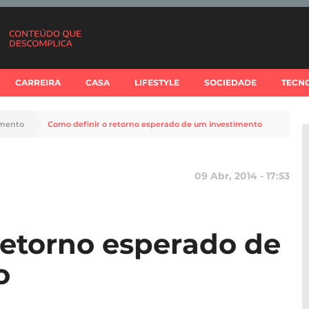
CARREIRA
CASA
LIFESTYLE
SOCIEDADE
TECN
imento
Como definir o retorno esperado de um investimento
09 Abr, 2014 - 17:53
retorno esperado de
o