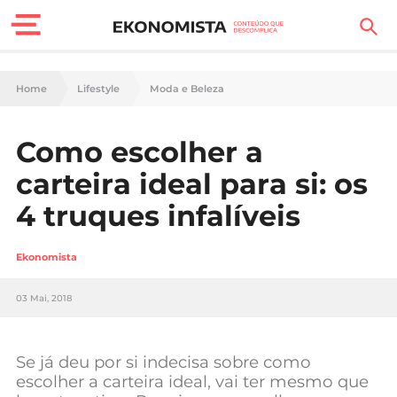
Finanças Pessoais
Home
Lifestyle
Moda e Beleza
Motores
Como escolher a
Carreira
carteira ideal para si: os
Casa
4 truques infalíveis
Lifestyle
Ekonomista
Sociedade
03 Mai, 2018
Tecnologia
Se já deu por si indecisa sobre como
Negócios
escolher a carteira ideal, vai ter mesmo que