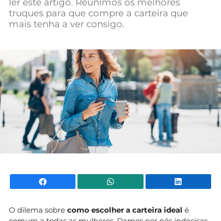
ler este artigo. Reunimos os melhores
Mundial 2026
truques para que compre a carteira que
mais tenha a ver consigo.
Facebook
WhatsApp
Li
O dilema sobre
como escolher a carteira ideal
é
comum a todas as mulheres. Damos por nós indecisas