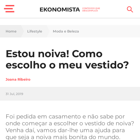
Finanças Pessoais
Home
Lifestyle
Moda e Beleza
Motores
Estou noiva! Como
Carreira
escolho o meu vestido?
Casa
Joana Ribeiro
Lifestyle
31 Jul, 2019
Sociedade
Tecnologia
Foi pedida em casamento e não sabe por
onde começar a escolher o vestido de noiva?
Venha daí, vamos dar-lhe uma ajuda para
Negócios
que seja a noiva mais bonita do mundo.