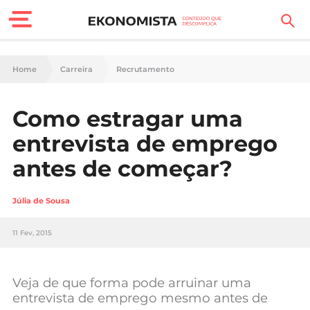
Finanças Pessoais
Home
Carreira
Recrutamento
Motores
Como estragar uma
Carreira
entrevista de emprego
Casa
antes de começar?
Lifestyle
Júlia de Sousa
Sociedade
11 Fev, 2015
Tecnologia
Veja de que forma pode arruinar uma
Negócios
entrevista de emprego mesmo antes de