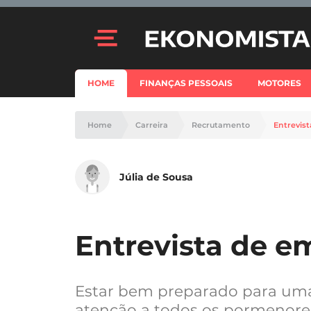
HOME
FINANÇAS PESSOAIS
MOTORES
Home
Carreira
Recrutamento
Entrevis
Júlia de Sousa
Entrevista de e
Estar bem preparado para uma
atenção a todos os pormenore