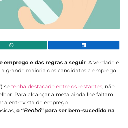
WhatsApp
Lin
de emprego e das regras a seguir
. A verdade é
, a grande maioria dos candidatos a emprego
s.
V) se
tenha destacado entre os restantes
, não
lhor. Para alcançar a meta ainda lhe faltam
da: a entrevista de emprego.
sicas,
o “
Beabá
” para ser bem-sucedido na