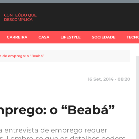
CARREIRA
CASA
LIFESTYLE
SOCIEDADE
TECN
ta de emprego: o “Beabá”
16 Set, 2014 - 08:20
mprego: o “Beabá”
 entrevista de emprego requer
s. Lembre-se que os detalhes podem