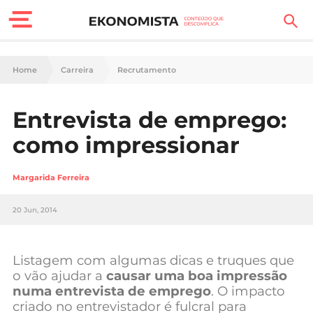
Finanças Pessoais
Home
Carreira
Recrutamento
Motores
Entrevista de emprego:
Carreira
como impressionar
Casa
Margarida Ferreira
Lifestyle
20 Jun, 2014
Sociedade
Tecnologia
Listagem com algumas dicas e truques que
o vão ajudar a
causar uma boa impressão
numa entrevista de emprego
. O impacto
Negócios
criado no entrevistador é fulcral para