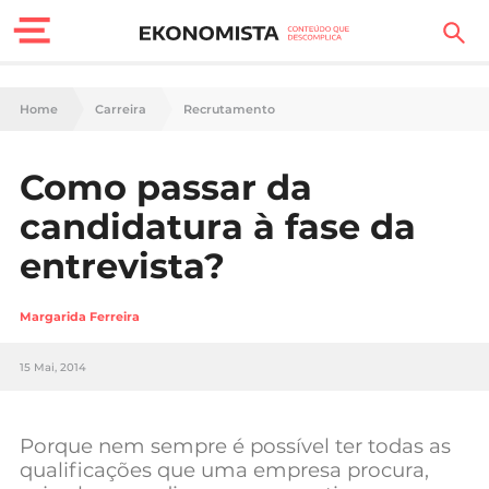
Finanças Pessoais
Home
Carreira
Recrutamento
Motores
Como passar da
Carreira
candidatura à fase da
Casa
entrevista?
Lifestyle
Margarida Ferreira
Sociedade
15 Mai, 2014
Tecnologia
Porque nem sempre é possível ter todas as
Negócios
qualificações que uma empresa procura,