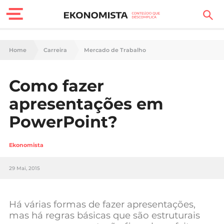
Finanças Pessoais
Home
Carreira
Mercado de Trabalho
Motores
Como fazer
Carreira
apresentações em
Casa
PowerPoint?
Lifestyle
Ekonomista
Sociedade
29 Mai, 2015
Tecnologia
Há várias formas de fazer apresentações,
Negócios
mas há regras básicas que são estruturais