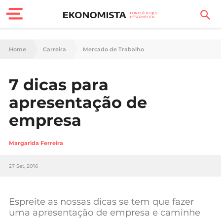
Finanças Pessoais
Home
Carreira
Mercado de Trabalho
Motores
7 dicas para
Carreira
apresentação de
Casa
empresa
Lifestyle
Margarida Ferreira
Sociedade
27 Set, 2016
Tecnologia
Espreite as nossas dicas se tem que fazer
Negócios
uma apresentação de empresa e caminhe