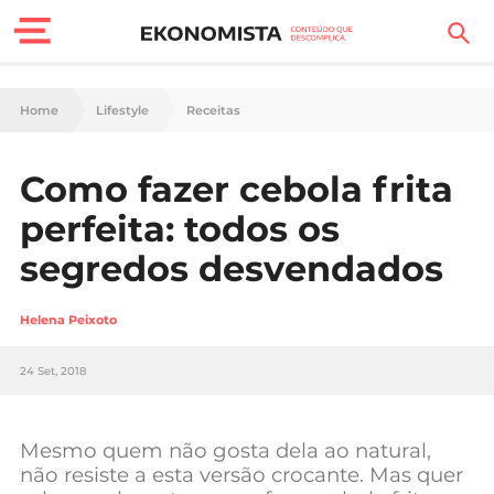
Finanças Pessoais
Home
Lifestyle
Receitas
Motores
Como fazer cebola frita
Carreira
perfeita: todos os
Casa
segredos desvendados
Lifestyle
Helena Peixoto
Sociedade
24 Set, 2018
Tecnologia
Mesmo quem não gosta dela ao natural,
Negócios
não resiste a esta versão crocante. Mas quer