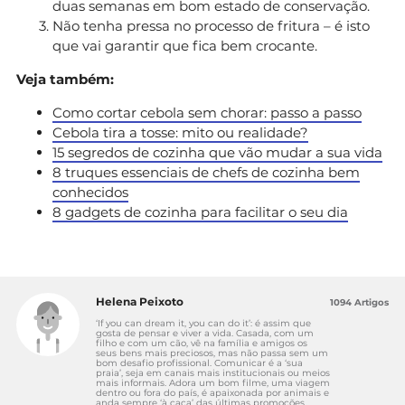
duas semanas em bom estado de conservação.
Não tenha pressa no processo de fritura – é isto
que vai garantir que fica bem crocante.
Veja também:
Como cortar cebola sem chorar: passo a passo
Cebola tira a tosse: mito ou realidade?
15 segredos de cozinha que vão mudar a sua vida
8 truques essenciais de chefs de cozinha bem
conhecidos
8 gadgets de cozinha para facilitar o seu dia
Helena Peixoto
1094 Artigos
‘If you can dream it, you can do it’: é assim que
gosta de pensar e viver a vida. Casada, com um
filho e com um cão, vê na família e amigos os
seus bens mais preciosos, mas não passa sem um
bom desafio profissional. Comunicar é a ‘sua
praia’, seja em canais mais institucionais ou meios
mais informais. Adora um bom filme, uma viagem
dentro ou fora do país, é apaixonada por animais e
anda sempre ‘à caça’ das últimas promoções.